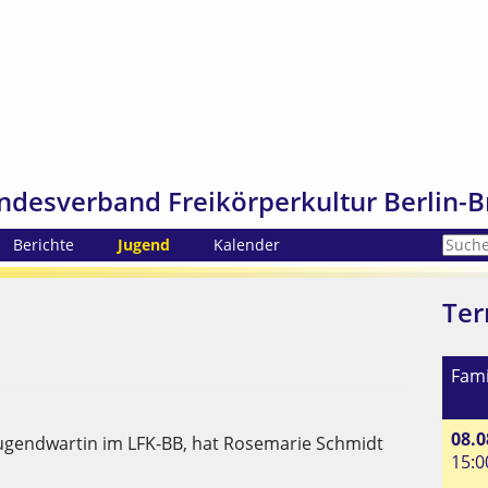
ndesverband Freikörperkultur Berlin-B
Berichte
Jugend
Kalender
Ter
Fami
08.0
Jugendwartin im LFK-BB, hat Rosemarie Schmidt
15:0