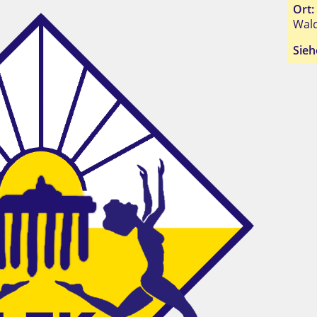
Ort:
Wald
Sieh