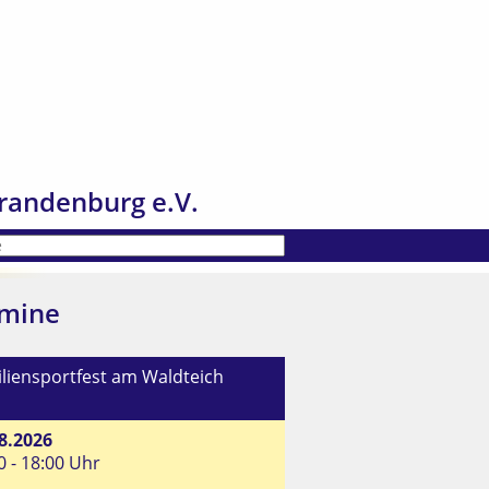
randenburg e.V.
mine
liensportfest am Waldteich
8.2026
0 - 18:00 Uhr