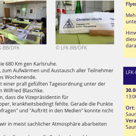
Flye
Mehr
unte
Hinw
dies
dar
K-BB/DFK
© LFK-BB/DFK
die 680 Km gen Karlsruhe.
, zum Aufwärmen und Austausch aller Teilnehmer
LFK
ives Wochenende.
t einer prall gefüllten Tagesordnung unter der
30.0
 Wilfried Blaschke.
13:0
n, dass die Vizepräsidentin für
pper, krankheitsbedingt fehlte. Gerade die Punkte
Ort:
agen" und "Auftritt in den Medien" konnte nicht
Saun
Vera
wir in meist sachlicher Atmosphäre abarbeiten
Sau