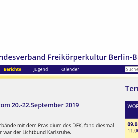
ndesverband Freikörperkultur Berlin-B
Berichte
Jugend
Kalender
Ter
vom 20.-22.September 2019
WOR
09.0
erbände mit dem Präsidium des DFK, fand diesmal
11:0
r war der Lichtbund Karlsruhe.