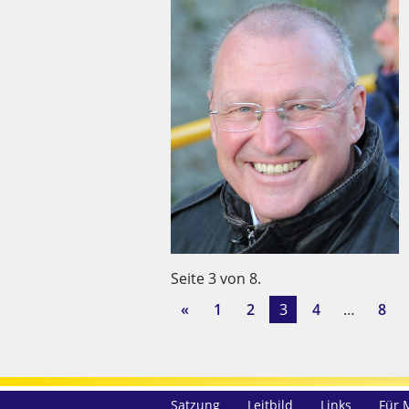
Seite 3 von 8.
1
2
3
4
…
8
Satzung
Leitbild
Links
Für 