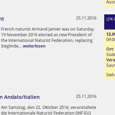
Auss
ht
25.11.2016
LFK-
French naturist Armand Jamier was on Saturday
12.0
19 November 2016 elected as new President of
09:0
the International Naturist Federation, replacing
Sieglinde…
weiterlesen
Ort:
Süde
Vera
Sau
Sie
n Andalo/Italien
25.11.2016
Am Samstag, den 22. Oktober 2016, veranstaltete
die Internationale Naturist Federation (INF-EU)