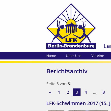
La
Home
Über Uns
Vereine
Berichtsarchiv
Seite 3 von 8.
1
2
3
4
…
8
LFK-Schwimmen 2017 (15. 