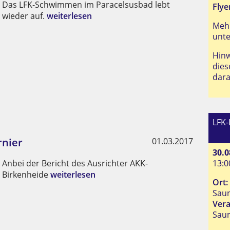
Das LFK-Schwimmen im Paracelsusbad lebt
Flye
wieder auf.
weiterlesen
Mehr
unte
Hinw
dies
dar
LFK
rnier
01.03.2017
30.0
Anbei der Bericht des Ausrichter AKK-
13:0
Birkenheide
weiterlesen
Ort:
Saun
Vera
Sau