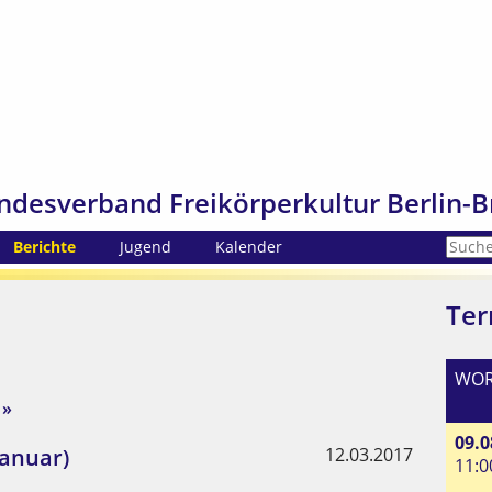
ndesverband Freikörperkultur Berlin-B
Berichte
Jugend
Kalender
Ter
WOR
09.0
Januar)
12.03.2017
11:0